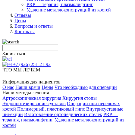
PRP — терапия, плазмолифтинг
Удаление металлоконструкций из костей
Отзывы
Цены
Вопросы и ответы
Контакты
Записаться
+7 (926) 251-21-92
ЧТО МЫ ЛЕЧИМ
Информация для пациентов
О нас
Наши врачи
Цены
Что необходимо для операции
Наши методы лечения
Артроскопическая хирургия
Хирургия стопы
Эндопротезирование суставов
Операции при переломах
костей
Полимерный, пластиковый гипс
Внутрисуставные
инъекции
Изготовление ортопедических стелек
PRP —
терапия, плазмолифтинг
Удаление металлоконструкций из
костей