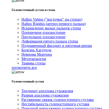
Голеностопный сустав и стопа
Hallux Valgus ("косточки" на стопах)
Hallux Rigidus (артроз первого пальца)
Искривление малых пальцев стопы
Поперечное плоскостопие
Продольное плоскостопие
Деформация пятого пальца стопы
Подошвенный фасциит и пяточная шпора
Болезнь Хаглунда
Неврома Мортона
Метатарзалгия
Травмы стопы
посмотреть все
Голеностопный сустав
Тендинит ахиллова сухожилия
Разрыв ахиллова сухожилия
Растяжение связок голеностопного сустава
Нестабильность голеностопного сустава
Передний импиджмент голеностопного сустава