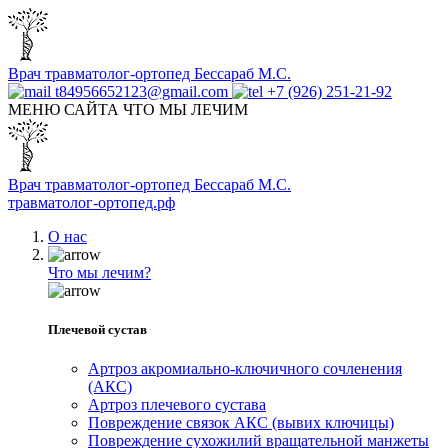
Врач травматолог-ортопед Бессараб М.С.
t84956652123@gmail.com
+7 (926) 251-21-92
МЕНЮ САЙТА
ЧТО МЫ ЛЕЧИМ
Врач травматолог-ортопед Бессараб М.С.
травматолог-ортопед.рф
О нас
Что мы лечим?
Плечевой сустав
Артроз акромиально-ключичного сочленения
(АКС)
Артроз плечевого сустава
Повреждение связок АКС (вывих ключицы)
Повреждение сухожилий вращательной манжеты