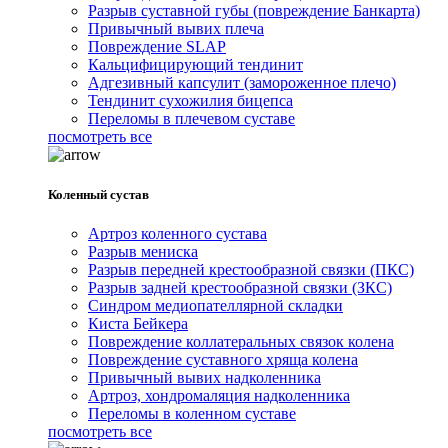
Разрыв суставной губы (повреждение Банкарта)
Привычный вывих плеча
Повреждение SLAP
Кальцифицирующий тендинит
Адгезивный капсулит (замороженное плечо)
Тендинит сухожилия бицепса
Переломы в плечевом суставе
посмотреть все
Коленный сустав
Артроз коленного сустава
Разрыв мениска
Разрыв передней крестообразной связки (ПКС)
Разрыв задней крестообразной связки (ЗКС)
Синдром медиопателлярной складки
Киста Бейкера
Повреждение коллатеральных связок колена
Повреждение суставного хряща колена
Привычный вывих надколенника
Артроз, хондромаляция надколенника
Переломы в коленном суставе
посмотреть все