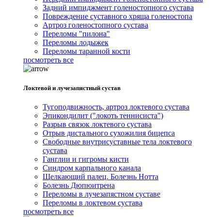
Задний импиджмент голеностопного сустава
Повреждение суставного хряща голеностопа
Артроз голеностопного сустава
Переломы "пилона"
Переломы лодыжек
Переломы таранной кости
посмотреть все
Локтевой и лучезапястный сустав
Тугоподвижность, артроз локтевого сустава
Эпикондилит ("локоть теннисиста")
Разрыв связок локтевого сустава
Отрыв дистального сухожилия бицепса
Свободные внутрисуставные тела локтевого
сустава
Ганглии и гигромы кисти
Синдром карпального канала
Щелкающий палец. Болезнь Нотта
Болезнь Дюпюитрена
Переломы в лучезапястном суставе
Переломы в локтевом сустава
посмотреть все