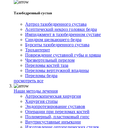
Тазобедренный сустав
Артроз тазобедренного сустава
Асептический некроз головки бедра
Импиджмент в тазобедренном суставе
Синдром щелкающего бедра
Бурситы тазобедренного сустава
Трохантерит
Повреждение суставной губы и хряща
Чрезвертельный перелом
Переломы костей таза
Переломы вертлужной впадины
Переломы бедра
посмотреть все
Наши методы лечения
Артроскопическая хирургия
Хирургия стопы
Эндопротезирование суставов
Операции при переломах костей
Полимерный, пластиковый гипс
Внутрисуставные инъекции
Изготовление ортопедических стелек