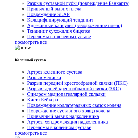
Разрыв суставной губы (повреждение Банкарта)
Привычный вывих плеча
Повреждение SLAP
Кальцифицирующий тендинит
Адгезивный капсулит (замороженное плечо)
Тендинит сухожилия бицепса
Переломы в плечевом суставе
посмотреть все
Коленный сустав
Артроз коленного сустава
Разрыв мениска
Разрыв передней крестообразной связки (ПКС)
Разрыв задней крестообразной связки (ЗКС)
Синдром медиопателлярной складки
Киста Бейкера
Повреждение коллатеральных связок колена
Повреждение суставного хряща колена
Привычный вывих надколенника
Артроз, хондромаляция надколенника
Переломы в коленном суставе
посмотреть все