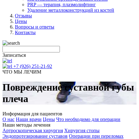
PRP — терапия, плазмолифтинг
Удаление металлоконструкций из костей
Отзывы
Цены
Вопросы и ответы
Контакты
Записаться
+7 (926) 251-21-92
ЧТО МЫ ЛЕЧИМ
Повреждение суставной губы
плеча
Информация для пациентов
О нас
Наши врачи
Цены
Что необходимо для операции
Наши методы лечения
Артроскопическая хирургия
Хирургия стопы
Эндопротезирование суставов
Операции при переломах