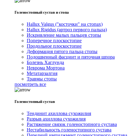
Голеностопный сустав и стопа
Hallux Valgus ("косточки" на стопах)
Hallux Rigidus (артроз первого пальца)
Искривление малых пальцев стопы
Поперечное плоскостопие
Продольное плоскостопие
Деформация пятого пальца стопы
Подошвенный фасциит и пяточная шпора
Болезнь Хаглунда
Неврома Мортона
Метатарзалгия
Травмы стопы
посмотреть все
Голеностопный сустав
Тендинит ахиллова сухожилия
Разрыв ахиллова сухожилия
Растяжение связок голеностопного сустава
Нестабильность голеностопного сустава
Передний импиджмент голеностопного сустава