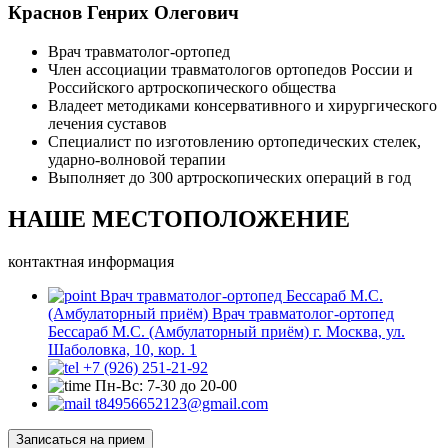
Краснов Генрих Олегович
Врач травматолог-ортопед
Член ассоциации травматологов ортопедов России и
Российского артроскопического общества
Владеет методиками консервативного и хирургического
лечения суставов
Специалист по изготовлению ортопедических стелек,
ударно-волновой терапии
Выполняет до 300 артроскопических операций в год
НАШЕ
МЕСТОПОЛОЖЕНИЕ
контактная информация
Врач травматолог-ортопед Бессараб М.С.
(Амбулаторный приём)
Врач травматолог-ортопед
Бессараб М.С. (Амбулаторный приём)
г. Москва, ул.
Шаболовка, 10, кор. 1
+7 (926) 251-21-92
Пн-Вс: 7-30 до 20-00
t84956652123@gmail.com
Записаться на прием