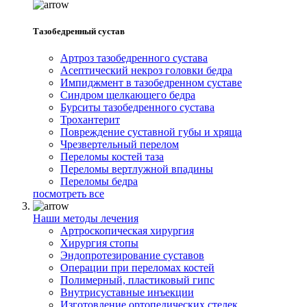
Тазобедренный сустав
Артроз тазобедренного сустава
Асептический некроз головки бедра
Импиджмент в тазобедренном суставе
Синдром щелкающего бедра
Бурситы тазобедренного сустава
Трохантерит
Повреждение суставной губы и хряща
Чрезвертельный перелом
Переломы костей таза
Переломы вертлужной впадины
Переломы бедра
посмотреть все
Наши методы лечения
Артроскопическая хирургия
Хирургия стопы
Эндопротезирование суставов
Операции при переломах костей
Полимерный, пластиковый гипс
Внутрисуставные инъекции
Изготовление ортопедических стелек