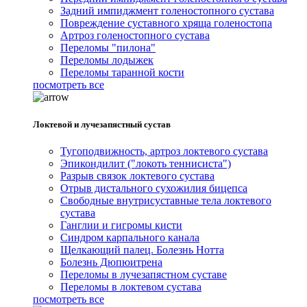
Задний импиджмент голеностопного сустава
Повреждение суставного хряща голеностопа
Артроз голеностопного сустава
Переломы "пилона"
Переломы лодыжек
Переломы таранной кости
посмотреть все
Локтевой и лучезапястный сустав
Тугоподвижность, артроз локтевого сустава
Эпикондилит ("локоть теннисиста")
Разрыв связок локтевого сустава
Отрыв дистального сухожилия бицепса
Свободные внутрисуставные тела локтевого
сустава
Ганглии и гигромы кисти
Синдром карпального канала
Щелкающий палец. Болезнь Нотта
Болезнь Дюпюитрена
Переломы в лучезапястном суставе
Переломы в локтевом сустава
посмотреть все