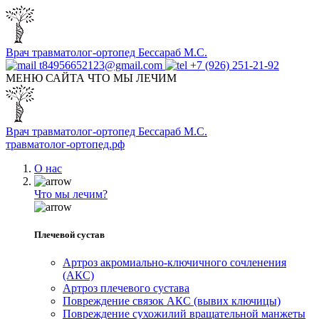
Врач травматолог-ортопед Бессараб М.С.
t84956652123@gmail.com
+7 (926) 251-21-92
МЕНЮ САЙТА
ЧТО МЫ ЛЕЧИМ
Врач травматолог-ортопед Бессараб М.С.
травматолог-ортопед.рф
О нас
Что мы лечим?
Плечевой сустав
Артроз акромиально-ключичного сочленения
(АКС)
Артроз плечевого сустава
Повреждение связок АКС (вывих ключицы)
Повреждение сухожилий вращательной манжеты