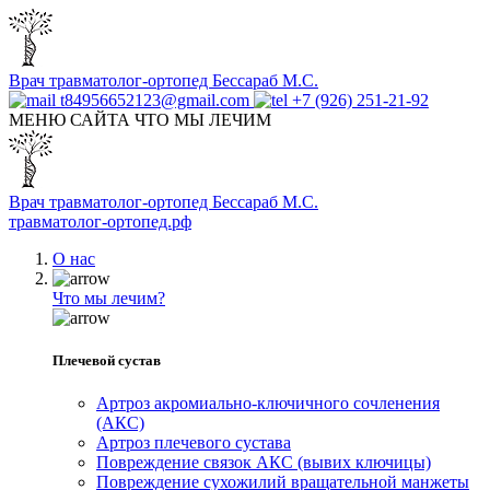
Врач травматолог-ортопед Бессараб М.С.
t84956652123@gmail.com
+7 (926) 251-21-92
МЕНЮ САЙТА
ЧТО МЫ ЛЕЧИМ
Врач травматолог-ортопед Бессараб М.С.
травматолог-ортопед.рф
О нас
Что мы лечим?
Плечевой сустав
Артроз акромиально-ключичного сочленения
(АКС)
Артроз плечевого сустава
Повреждение связок АКС (вывих ключицы)
Повреждение сухожилий вращательной манжеты