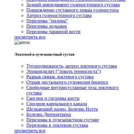
Задний импиджмент голеностопного сустава
Повреждение суставного хряща голеностопа
Артроз голеностопного сустава
Переломы "пилона"
Переломы лодыжек
Переломы таранной кости
посмотреть все
Локтевой и лучезапястный сустав
Тугоподвижность, артроз локтевого сустава
Эпикондилит ("локоть теннисиста")
Разрыв связок локтевого сустава
Отрыв дистального сухожилия бицепса
Свободные внутрисуставные тела локтевого
сустава
Ганглии и гигромы кисти
Синдром карпального канала
Щелкающий палец. Болезнь Нотта
Болезнь Дюпюитрена
Переломы в лучезапястном суставе
Переломы в локтевом сустава
посмотреть все