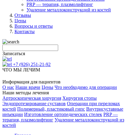
PRP — терапия, плазмолифтинг
Удаление металлоконструкций из костей
Отзывы
Цены
Вопросы и ответы
Контакты
Записаться
+7 (926) 251-21-92
ЧТО МЫ ЛЕЧИМ
Информация для пациентов
О нас
Наши врачи
Цены
Что необходимо для операции
Наши методы лечения
Артроскопическая хирургия
Хирургия стопы
Эндопротезирование суставов
Операции при переломах
костей
Полимерный, пластиковый гипс
Внутрисуставные
инъекции
Изготовление ортопедических стелек
PRP —
терапия, плазмолифтинг
Удаление металлоконструкций из
костей