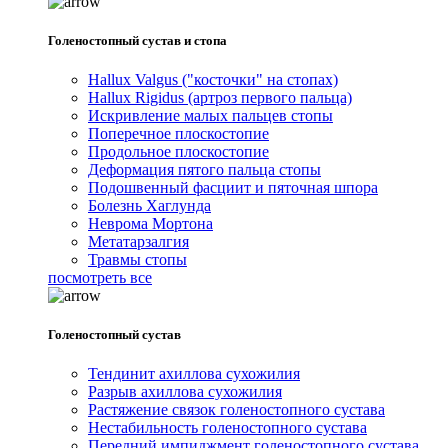
Голеностопный сустав и стопа
Hallux Valgus ("косточки" на стопах)
Hallux Rigidus (артроз первого пальца)
Искривление малых пальцев стопы
Поперечное плоскостопие
Продольное плоскостопие
Деформация пятого пальца стопы
Подошвенный фасциит и пяточная шпора
Болезнь Хаглунда
Неврома Мортона
Метатарзалгия
Травмы стопы
посмотреть все
Голеностопный сустав
Тендинит ахиллова сухожилия
Разрыв ахиллова сухожилия
Растяжение связок голеностопного сустава
Нестабильность голеностопного сустава
Передний импиджмент голеностопного сустава