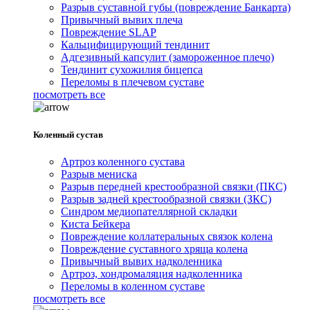
Разрыв суставной губы (повреждение Банкарта)
Привычный вывих плеча
Повреждение SLAP
Кальцифицирующий тендинит
Адгезивный капсулит (замороженное плечо)
Тендинит сухожилия бицепса
Переломы в плечевом суставе
посмотреть все
Коленный сустав
Артроз коленного сустава
Разрыв мениска
Разрыв передней крестообразной связки (ПКС)
Разрыв задней крестообразной связки (ЗКС)
Синдром медиопателлярной складки
Киста Бейкера
Повреждение коллатеральных связок колена
Повреждение суставного хряща колена
Привычный вывих надколенника
Артроз, хондромаляция надколенника
Переломы в коленном суставе
посмотреть все