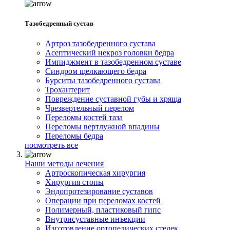
Тазобедренный сустав
Артроз тазобедренного сустава
Асептический некроз головки бедра
Импиджмент в тазобедренном суставе
Синдром щелкающего бедра
Бурситы тазобедренного сустава
Трохантерит
Повреждение суставной губы и хряща
Чрезвертельный перелом
Переломы костей таза
Переломы вертлужной впадины
Переломы бедра
посмотреть все
Наши методы лечения
Артроскопическая хирургия
Хирургия стопы
Эндопротезирование суставов
Операции при переломах костей
Полимерный, пластиковый гипс
Внутрисуставные инъекции
Изготовление ортопедических стелек